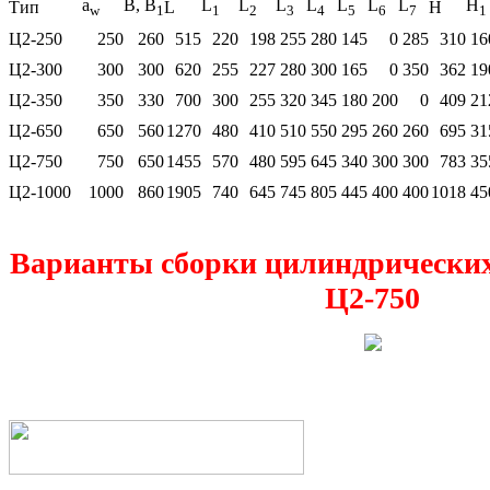
a
В, В
L
L
L
L
L
L
L
H
Тип
L
Н
w
1
1
2
3
4
5
6
7
1
Ц2-250
250
260
515
220
198
255
280
145
0
285
310
16
Ц2-300
300
300
620
255
227
280
300
165
0
350
362
19
Ц2-350
350
330
700
300
255
320
345
180
200
0
409
21
Ц2-650
650
560
1270
480
410
510
550
295
260
260
695
31
Ц2-750
750
650
1455
570
480
595
645
340
300
300
783
35
Ц2-1000
1000
860
1905
740
645
745
805
445
400
400
1018
45
Варианты сборки цилиндрических
Ц2-750