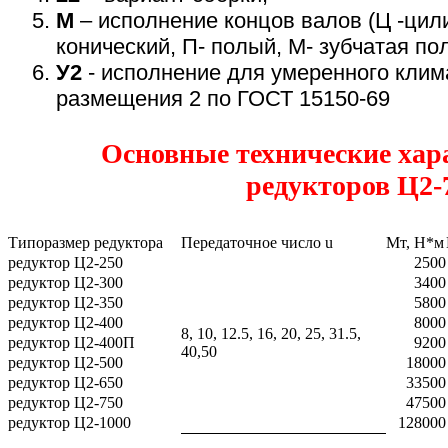
5.
М
– исполнение концов валов (Ц -цил
конический, П- полый, М- зубчатая по
6.
У2
- исполнение для умеренного клим
размещения 2 по ГОСТ 15150-69
Основные технические хар
редукторов
Ц2-
Типоразмер редуктора
Передаточное число u
Мт, Н*м
редуктор Ц2-250
2500
редуктор Ц2-300
3400
редуктор Ц2-350
5800
редуктор Ц2-400
8000
8, 10, 12.5, 16, 20, 25, 31.5,
редуктор Ц2-400П
9200
40,50
редуктор Ц2-500
18000
редуктор Ц2-650
33500
редуктор Ц2-750
47500
редуктор Ц2-1000
128000