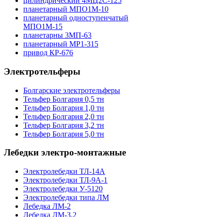
цилиндрический 4МЦ2С-125
планетарный МПО1М-10
планетарный одноступенчатый
МПО1М-15
планетарны 3МП-63
планетарный МР1-315
привод КР-676
Электротельферы
Болгарские электротельферы
Тельфер Болгария 0,5 тн
Тельфер Болгария 1,0 тн
Тельфер Болгария 2,0 тн
Тельфер Болгария 3,2 тн
Тельфер Болгария 5,0 тн
Лебедки электро-монтажные
Электролебедки ТЛ-14А
Электролебедки ТЛ-9А-1
Электролебедки У-5120
Электролебедки типа ЛМ
Лебедка ЛМ-2
Лебедка ЛМ-3,2